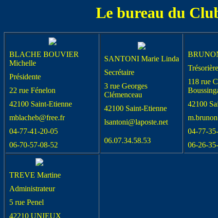
Le bureau du Club
BLACHE BOUVIER
BRUNON 
SANTONI Marie Linda
Michelle
Trésorièr
Secrétaire
Présidente
118 rue C
3 rue Georges
22 rue Fénelon
Boussinga
Clémenceau
42100 Saint-Etienne
42100 Sai
42100 Saint-Etienne
mblacheb@free.fr
m.brunon
lsantoni@laposte.net
04-77-41-20-05
04-77-35
06.07.34.58.53
06-70-57-08-52
06-26-35
TREVE Martine
Administrateur
5 rue Penel
42210 UNIEUX