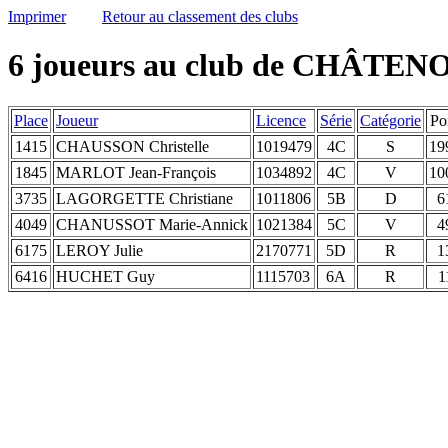
Imprimer
Retour au classement des clubs
6 joueurs au club de CHÂTE
Place
Joueur
Licence
Série
Catégorie
Po
1415
CHAUSSON Christelle
1019479
4C
S
19
1845
MARLOT Jean-François
1034892
4C
V
10
3735
LAGORGETTE Christiane
1011806
5B
D
6
4049
CHANUSSOT Marie-Annick
1021384
5C
V
4
6175
LEROY Julie
2170771
5D
R
1
6416
HUCHET Guy
1115703
6A
R
1