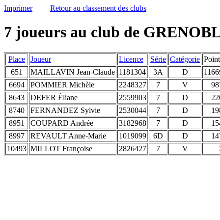
Imprimer
Retour au classement des clubs
7 joueurs au club de GRENO
Place
Joueur
Licence
Série
Catégorie
Point
651
MAILLAVIN Jean-Claude
1181304
3A
D
1166
6694
POMMIER Michèle
2248327
7
V
98
8643
DEFER Éliane
2559903
7
D
22
8740
FERNANDEZ Sylvie
2530044
7
D
19
8951
COUPARD Andrée
3182968
7
D
15
8997
REVAULT Anne-Marie
1019099
6D
D
14
10493
MILLOT Françoise
2826427
7
V