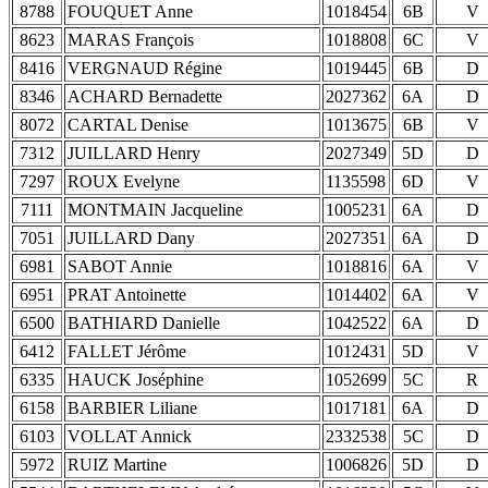
8788
FOUQUET Anne
1018454
6B
V
8623
MARAS François
1018808
6C
V
8416
VERGNAUD Régine
1019445
6B
D
8346
ACHARD Bernadette
2027362
6A
D
8072
CARTAL Denise
1013675
6B
V
7312
JUILLARD Henry
2027349
5D
D
7297
ROUX Evelyne
1135598
6D
V
7111
MONTMAIN Jacqueline
1005231
6A
D
7051
JUILLARD Dany
2027351
6A
D
6981
SABOT Annie
1018816
6A
V
6951
PRAT Antoinette
1014402
6A
V
6500
BATHIARD Danielle
1042522
6A
D
6412
FALLET Jérôme
1012431
5D
V
6335
HAUCK Joséphine
1052699
5C
R
6158
BARBIER Liliane
1017181
6A
D
6103
VOLLAT Annick
2332538
5C
D
5972
RUIZ Martine
1006826
5D
D