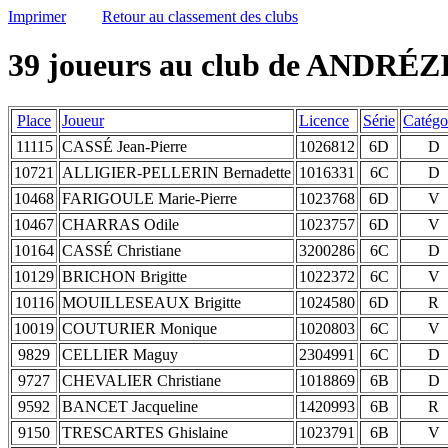
Imprimer
Retour au classement des clubs
39 joueurs au club de ANDRÉZ
Place
Joueur
Licence
Série
Catégo
11115
CASSÉ Jean-Pierre
1026812
6D
D
10721
ALLIGIER-PELLERIN Bernadette
1016331
6C
D
10468
FARIGOULE Marie-Pierre
1023768
6D
V
10467
CHARRAS Odile
1023757
6D
V
10164
CASSÉ Christiane
3200286
6C
D
10129
BRICHON Brigitte
1022372
6C
V
10116
MOUILLESEAUX Brigitte
1024580
6D
R
10019
COUTURIER Monique
1020803
6C
V
9829
CELLIER Maguy
2304991
6C
D
9727
CHEVALIER Christiane
1018869
6B
D
9592
BANCET Jacqueline
1420993
6B
R
9150
TRESCARTES Ghislaine
1023791
6B
V