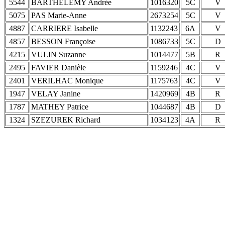
5544
BARTHELEMY Andrée
1016320
5C
V
5075
PAS Marie-Anne
2673254
5C
V
4887
CARRIERE Isabelle
1132243
6A
V
4857
BESSON Françoise
1086733
5C
D
4215
VULIN Suzanne
1014477
5B
R
2495
FAVIER Danièle
1159246
4C
V
2401
VERILHAC Monique
1175763
4C
V
1947
VELAY Janine
1420969
4B
R
1787
MATHEY Patrice
1044687
4B
D
1324
SZEZUREK Richard
1034123
4A
R