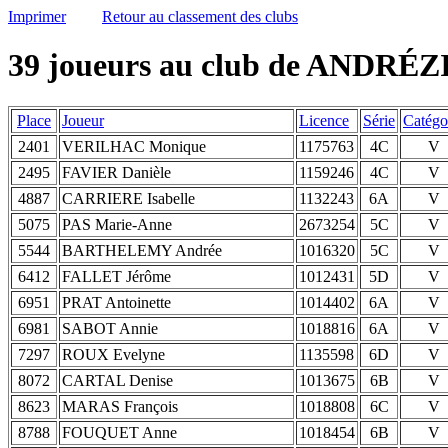
Imprimer
Retour au classement des clubs
39 joueurs au club de ANDRÉZ
Place
Joueur
Licence
Série
Catégo
2401
VERILHAC Monique
1175763
4C
V
2495
FAVIER Danièle
1159246
4C
V
4887
CARRIERE Isabelle
1132243
6A
V
5075
PAS Marie-Anne
2673254
5C
V
5544
BARTHELEMY Andrée
1016320
5C
V
6412
FALLET Jérôme
1012431
5D
V
6951
PRAT Antoinette
1014402
6A
V
6981
SABOT Annie
1018816
6A
V
7297
ROUX Evelyne
1135598
6D
V
8072
CARTAL Denise
1013675
6B
V
8623
MARAS François
1018808
6C
V
8788
FOUQUET Anne
1018454
6B
V