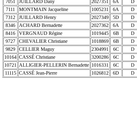
7051
JUILLARD Dany
2027351
6A
D
7111
MONTMAIN Jacqueline
1005231
6A
D
7312
JUILLARD Henry
2027349
5D
D
8346
ACHARD Bernadette
2027362
6A
D
8416
VERGNAUD Régine
1019445
6B
D
9727
CHEVALIER Christiane
1018869
6B
D
9829
CELLIER Maguy
2304991
6C
D
10164
CASSÉ Christiane
3200286
6C
D
10721
ALLIGIER-PELLERIN Bernadette
1016331
6C
D
11115
CASSÉ Jean-Pierre
1026812
6D
D