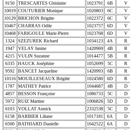
9150
TRESCARTES Ghislaine
1023791
6B
V
10019
COUTURIER Monique
1020803
6C
V
10129
BRICHON Brigitte
1022372
6C
V
10467
CHARRAS Odile
1023757
6D
V
10468
FARIGOULE Marie-Pierre
1023768
6D
V
1324
SZEZUREK Richard
1034123
4A
R
1947
VELAY Janine
1420969
4B
R
4215
VULIN Suzanne
1014477
5B
R
6335
HAUCK Joséphine
1052699
5C
R
9592
BANCET Jacqueline
1420993
6B
R
10116
MOUILLESEAUX Brigitte
1024580
6D
R
1787
MATHEY Patrice
1044687
4B
D
4857
BESSON Françoise
1086733
5C
D
5972
RUIZ Martine
1006826
5D
D
6103
VOLLAT Annick
2332538
5C
D
6158
BARBIER Liliane
1017181
6A
D
6500
BATHIARD Danielle
1042522
6A
D