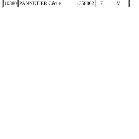
10380
PANNETIER Cécile
1358862
7
V