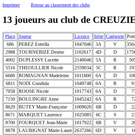
Imprimer
Retour au classement des clubs
13 joueurs au club de CREUZ
Place
Joueur
Licence
Série
Catégorie
Poin
686
PEREZ Estrella
1047046
3A
V
356
2988
TOURNEBIZE Denise
1102617
4D
D
175
4002
DUPLESSY Lucette
2140046
5A
R
50
5516
THEOULLIER Nicole
2559034
5C
R
19
6680
ROMAGNAN Madeleine
1011600
6A
D
10
6811
NOIX Gundula
1049748
6A
R
9
7058
ROOSE Nicole
1017743
6A
D
7
7150
BOULINGRE Anne
1045242
6A
R
7
8629
BUTEY Marie-Françoise
1009020
6B
D
2
8671
MARQUET Laurence
1025085
6C
S
2
8700
FOURQUET Jean-Marie
1017922
6B
V
2
8878
LAUBIGNAT Marie-Laure
2637266
6D
V
1