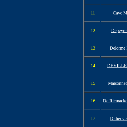
11
Cave M
12
Depeyre
13
Delorme P
14
DEVILLE 
15
Maisonnet
16
De Riemacke
17
Didier Ca