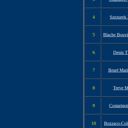
4
Szezurek 
5
Blache Bouvi
6
Denis T
7
Bruel Mari
8
Treve M
9
Costarigot
10
Bozzaco-Col