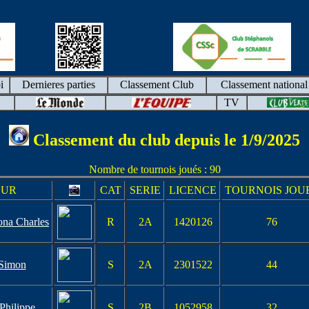
i
Dernieres parties
Classement Club
Classement national
TV
Classement du club depuis le 1/9/2025
Nombre de tournois joués : 90
EUR
CAT
SERIE
LICENCE
TOURNOIS JOU
na Charles
R
2A
1420126
76
Simon
S
2A
2301522
44
Philippe
S
2B
1052958
32