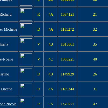
Richard
R
4A
1034123
21
er Michelle
D
4A
1185272
32
hierry
V
4B
1015803
35
e-Noëlle
V
4C
1003225
40
artine
D
4B
1149929
26
 Lucette
D
4A
1185344
31
ona Nicole
R
5A
1420227
42