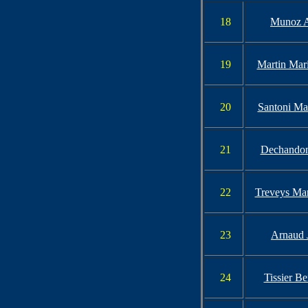
18
Munoz A
19
Martin Mari
20
Santoni Ma
21
Dechandon
22
Treveys Mar
23
Arnaud 
24
Tissier Be