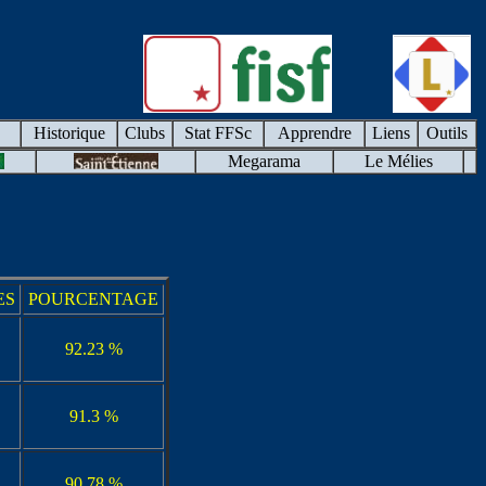
Historique
Clubs
Stat FFSc
Apprendre
Liens
Outils
Megarama
Le Mélies
ES
POURCENTAGE
92.23 %
91.3 %
90.78 %