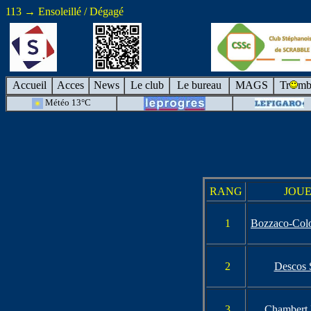
113 → Ensoleillé / Dégagé
Accueil
Acces
News
Le club
Le bureau
MAGS
Tr
mb
Météo 13°C
RANG
JOU
1
Bozzaco-Colo
2
Descos 
3
Chambert 