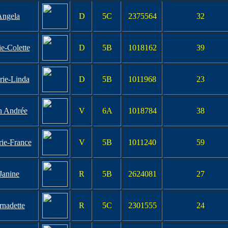
ngela
D
5C
2375564
32
e-Colette
D
5B
1018162
39
rie-Linda
D
5B
1011968
23
 Andrée
V
6A
1018784
38
ie-France
V
5B
1011240
59
Janine
R
5B
2624081
27
rnadette
R
5C
2301555
24