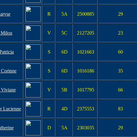
aryse
R
5A
2500885
29
 Milou
V
5C
2127205
23
atricia
S
6D
1021663
60
Corinne
S
6D
1016186
35
 Viviane
V
5B
1017795
66
r Lucienne
R
4D
2375553
83
therine
D
5A
2303035
29