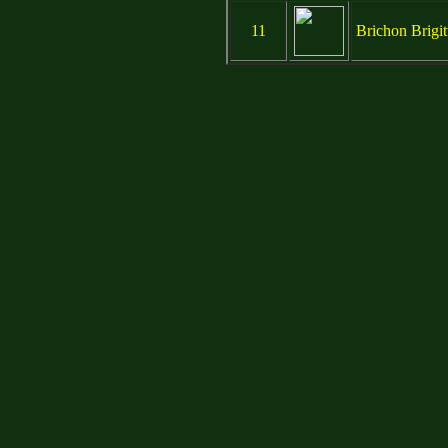
11
Brichon Brigit