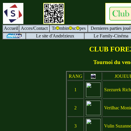
Accueil
Acces/Contact
Tr
mbin
sc
pes
Dernieres parties joué
Le site d'Andrézieux
Le Family-Cinéma
CLUB FORE
Tournoi du ven
RANG
JOUEU
1
Szezurek Rich
2
Verilhac Moni
3
Vulin Suzann