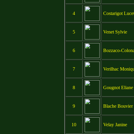
4
Costarigot Lucet
5
Venet Sylvie
6
Bozzaco-Colona
7
Verilhac Moniq
8
Gougnot Eliane
9
Blache Bouvier 
10
Velay Janine