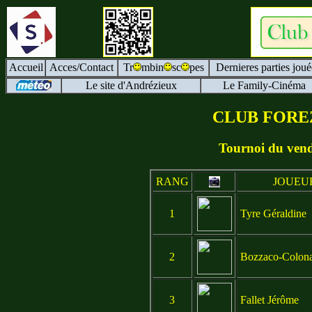
Accueil
Acces/Contact
Tr
mbin
sc
pes
Dernieres parties joué
Le site d'Andrézieux
Le Family-Cinéma
CLUB FORE
Tournoi du ven
RANG
JOUEU
1
Tyre Géraldine
2
Bozzaco-Colona
3
Fallet Jérôme