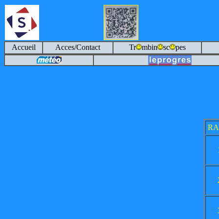
Accueil
Acces/Contact
Tr
mbin
sc
pes
R