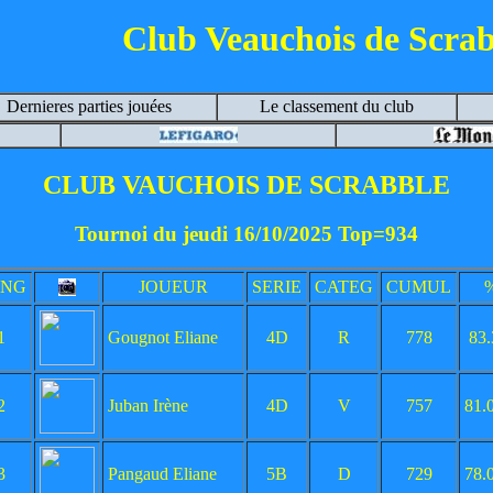
Club Veauchois de Scrab
Dernieres parties jouées
Le classement du club
CLUB VAUCHOIS DE SCRABBLE
Tournoi du jeudi 16/10/2025 Top=934
ANG
JOUEUR
SERIE
CATEG
CUMUL
1
Gougnot Eliane
4D
R
778
83
2
Juban Irène
4D
V
757
81.
3
Pangaud Eliane
5B
D
729
78.