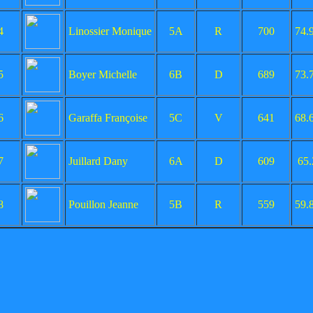
4
Linossier Monique
5A
R
700
74.
5
Boyer Michelle
6B
D
689
73.
6
Garaffa Françoise
5C
V
641
68.
7
Juillard Dany
6A
D
609
65
8
Pouillon Jeanne
5B
R
559
59.