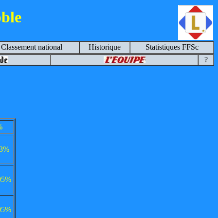
ble
Classement national
Historique
Statistiques FFSc
?
%
.3%
05%
05%