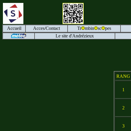
Accueil
Acces/Contact
Tr
mbin
sc
pes
Le site d'Andrézieux
RANG
1
2
3