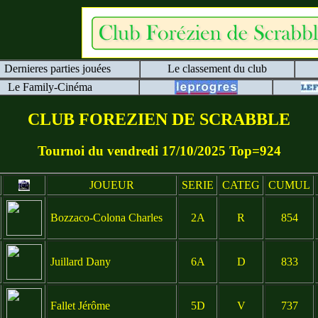
Dernieres parties jouées
Le classement du club
Le Family-Cinéma
CLUB FOREZIEN DE SCRABBLE
Tournoi du vendredi 17/10/2025 Top=924
JOUEUR
SERIE
CATEG
CUMUL
Bozzaco-Colona Charles
2A
R
854
Juillard Dany
6A
D
833
Fallet Jérôme
5D
V
737