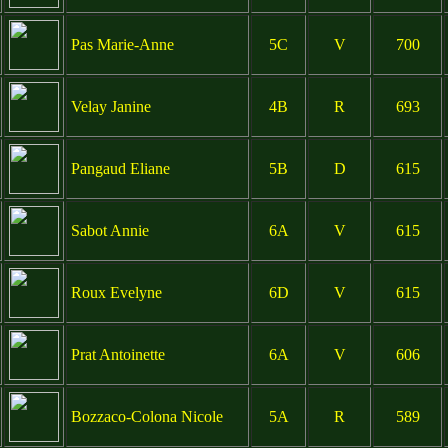
Pas Marie-Anne
5C
V
700
Velay Janine
4B
R
693
Pangaud Eliane
5B
D
615
Sabot Annie
6A
V
615
Roux Evelyne
6D
V
615
Prat Antoinette
6A
V
606
Bozzaco-Colona Nicole
5A
R
589