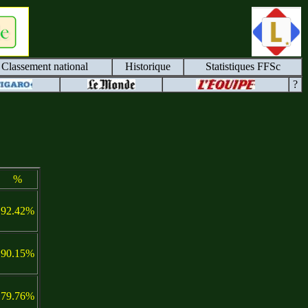
Classement national
Historique
Statistiques FFSc
?
%
92.42%
90.15%
79.76%