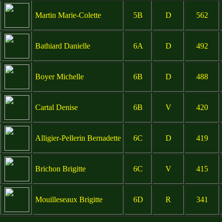
Martin Marie-Colette
5B
D
562
Bathiard Danielle
6A
D
492
Boyer Michelle
6B
D
488
Cartal Denise
6B
V
420
Alligier-Pellerin Bernadette
6C
D
419
Brichon Brigitte
6C
V
415
Mouilleseaux Brigitte
6D
R
341