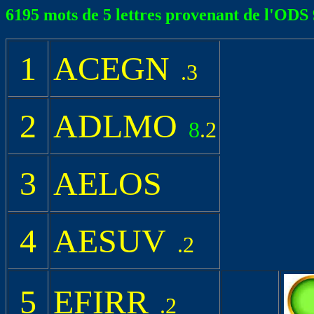
6195 mots de 5 lettres provenant de l'ODS 
1
ACEGN
.3
2
ADLMO
8
.2
3
AELOS
4
AESUV
.2
5
EFIRR
.2