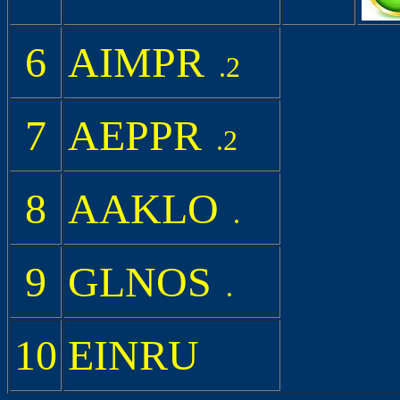
6
AIMPR
.2
7
AEPPR
.2
8
AAKLO
.
9
GLNOS
.
10
EINRU