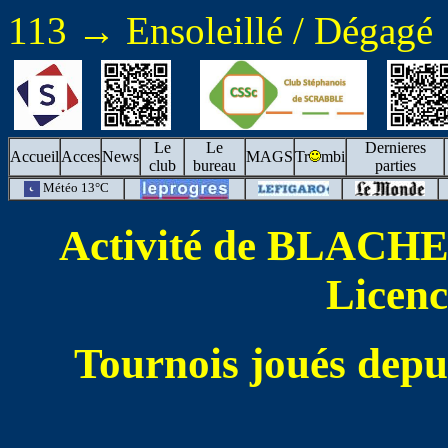
113 → Ensoleillé / Dégagé
Le
Le
Dernieres
Accueil
Acces
News
MAGS
Tr
mbi
club
bureau
parties
Météo 13°C
Activité de BLACHE
Licenc
Tournois joués depu