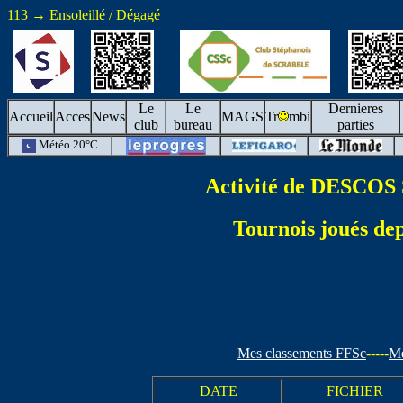
113 → Ensoleillé / Dégagé
Le
Le
Dernieres
Accueil
Acces
News
MAGS
Tr
mbi
club
bureau
parties
Météo 20°C
Activité de DESCOS 
Tournois joués dep
Mes classements FFSc
-----
Me
DATE
FICHIER