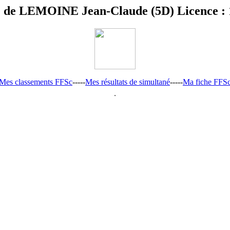
é de LEMOINE Jean-Claude (5D) Licence :
Mes classements FFSc
-----
Mes résultats de simultané
-----
Ma fiche FFS