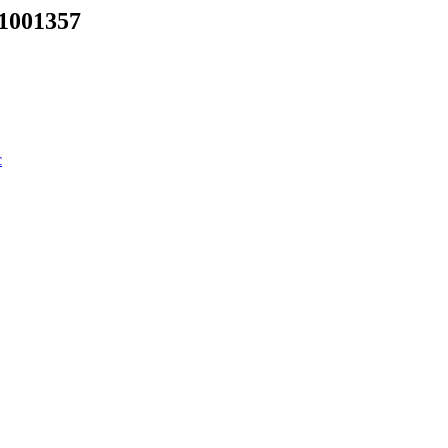
 1001357
c