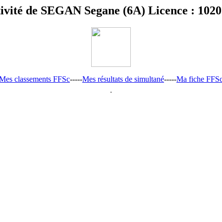
ivité de SEGAN Segane (6A) Licence : 102
Mes classements FFSc
-----
Mes résultats de simultané
-----
Ma fiche FFS