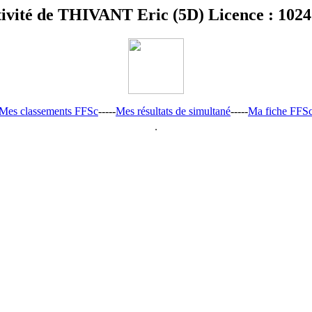
ivité de THIVANT Eric (5D) Licence : 102
Mes classements FFSc
-----
Mes résultats de simultané
-----
Ma fiche FFS