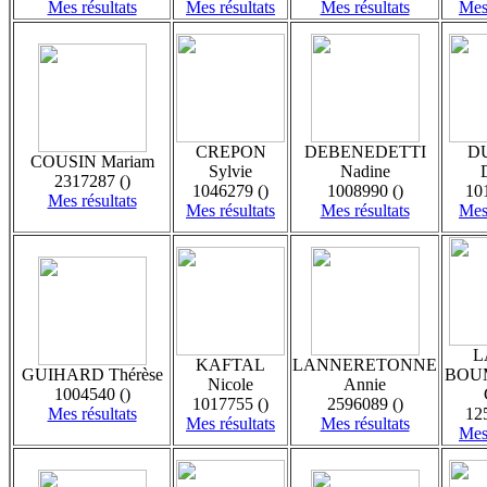
Mes résultats
Mes résultats
Mes résultats
Mes 
CREPON
DEBENEDETTI
D
COUSIN Mariam
Sylvie
Nadine
2317287 ()
1046279 ()
1008990 ()
10
Mes résultats
Mes résultats
Mes résultats
Mes 
L
KAFTAL
LANNERETONNE
GUIHARD Thérèse
BOU
Nicole
Annie
1004540 ()
1017755 ()
2596089 ()
Mes résultats
12
Mes résultats
Mes résultats
Mes 