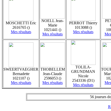
NOELL Jean-
PE
MOSCHETTI Eric
PERROT Thierry
Marie
2616765 ()
1013088 ()
1021441 ()
10
Mes résultats
Mes résultats
Mes résultats
Mes 
TOLILA-
SWEERTVAEGHER
THOBELLEM
TOUR
GRUNDMAN
Bernadette
Jean-Claude
Mar
Nicole
1021107 ()
2596053 ()
10
2543336 (D1)
Mes résultats
Mes résultats
Mes 
Mes résultats
56 joueurs do
Re