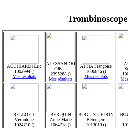
Trombinoscope 
ALESSANDRI
A
ACCHIARDI Eric
ATTIA Françoise
Olivier
S
1002994 ()
1006846 ()
2395288 ()
10
Mes résultats
Mes résultats
Mes résultats
Mes 
BELLOEIL
BERQUIN
BOGLIN-CEDON
BO
Véronique
Anne-Marie
Bérengère
1024710 ()
1064718 ()
1013019 ()
10