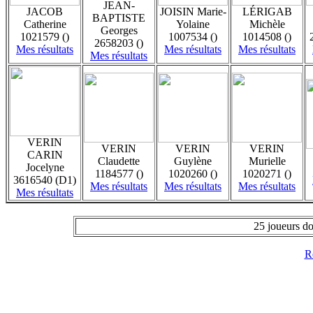
JEAN-
JACOB
JOISIN Marie-
LÉRIGAB
BAPTISTE
Catherine
Yolaine
Michèle
Georges
1021579 ()
1007534 ()
1014508 ()
2658203 ()
Mes résultats
Mes résultats
Mes résultats
Mes résultats
VERIN
VERIN
VERIN
VERIN
CARIN
Claudette
Guylène
Murielle
Jocelyne
1184577 ()
1020260 ()
1020271 ()
3616540 (D1)
Mes résultats
Mes résultats
Mes résultats
Mes résultats
25 joueurs do
Re