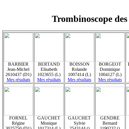
Trombinoscope des
BARBIER
BERTAND
BOISSON
BORGEOT
Jean-Michel
Elisabeth
Rolande
Dominique
2610437 (D1)
1023655 (L)
1007414 (L)
1004127 (L)
Mes résultats
Mes résultats
Mes résultats
Mes résultats
FORNEL
GAUCHET
GAUCHET
GENDRE
Régine
Monique
Sylvie
Bernard
3025750 (D1)
1017314 (L)
2543144 ()
1190232 ()