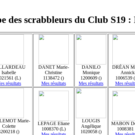
e des scrabbleurs du Club S19
LLARDEAU
DANET Marie-
DANILO
DRÉAN Ma
Isabelle
Christine
Monique
Annick
021561 (L)
1138472 ()
1200609 ()
1006539 
es résultats
Mes résultats
Mes résultats
Mes résult
LEMOT Marie-
LOUGIS
LEPAGE Eliane
MABON De
Colette
Angélique
1008370 (L)
1008381 
3200218 ()
1020058 ()
Mes résultats
Mes résult