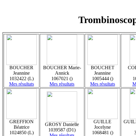
Trombinoscop
BOUCHER
BOUCHER Marie-
BOUCHET
CO
Jeannine
Annick
Jeannine
1032422 (L)
1067021 ()
1005444 ()
1
Mes résultats
Mes résultats
Mes résultats
M
GREFFION
GUILLE
GUIL
GROSY Danielle
Béatrice
Jocelyne
1039587 (D1)
1024850 (L)
1068481 ()
Mes résultats