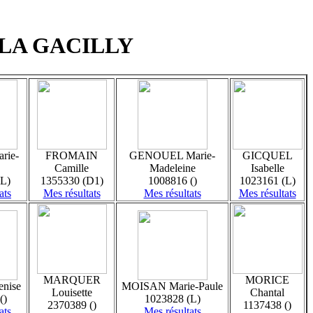
 : LA GACILLY
rie-
FROMAIN
GENOUEL Marie-
GICQUEL
Camille
Madeleine
Isabelle
(L)
1355330 (D1)
1008816 ()
1023161 (L)
ats
Mes résultats
Mes résultats
Mes résultats
MARQUER
MORICE
nise
MOISAN Marie-Paule
Louisette
Chantal
()
1023828 (L)
2370389 ()
1137438 ()
ats
Mes résultats