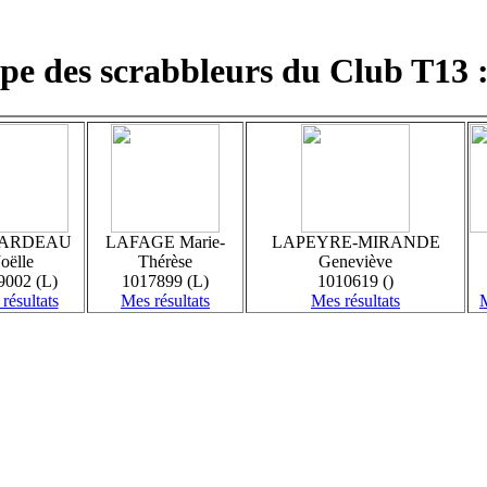
pe des scrabbleurs du Club T
LARDEAU
LAFAGE Marie-
LAPEYRE-MIRANDE
Joëlle
Thérèse
Geneviève
9002 (L)
1017899 (L)
1010619 ()
résultats
Mes résultats
Mes résultats
M