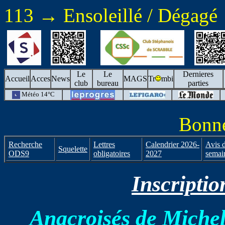
113 → Ensoleillé / Dégagé
Le
Le
Dernieres
Accueil
Acces
News
MAGS
Tr
mbi
club
bureau
parties
Météo 14°C
Bonne
Recherche
Lettres
Calendrier 2026-
Avis d
Squelette
ODS9
obligatoires
2027
semai
Inscriptio
Anacroisés de Michel