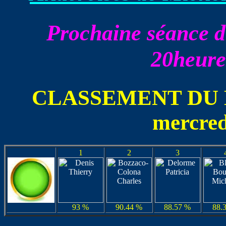
Prochaine séance du
20heure
CLASSEMENT DU 
mercred
1
2
3
93 %
90.44 %
88.57 %
88.