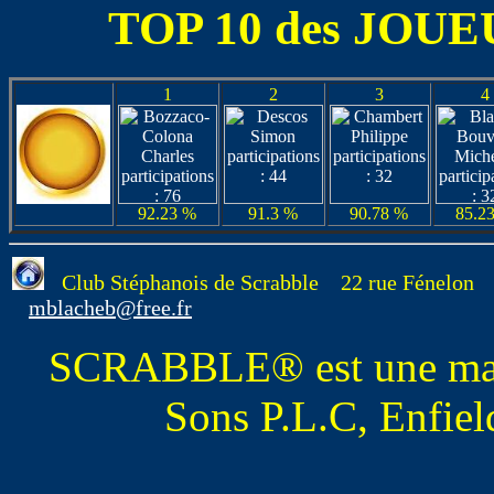
TOP 10 des JOUEU
1
2
3
4
92.23 %
91.3 %
90.78 %
85.2
Club Stéphanois de Scrabble 22 rue Fénel
mblacheb@free.fr
SCRABBLE® est une marq
Sons P.L.C, Enfiel